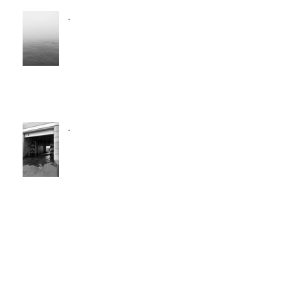
.
.
.