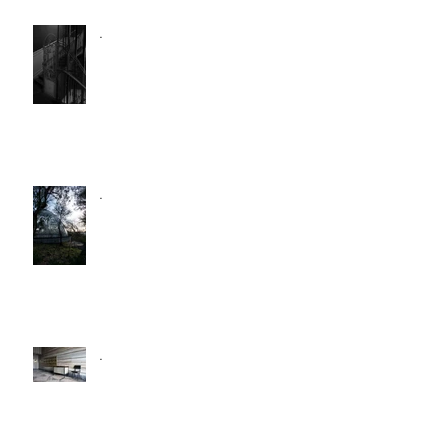
.
.
.